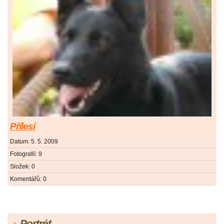
Přílesí
Datum:
5. 5. 2009
Fotografií:
9
Složek:
0
Komentářů:
0
Portrét