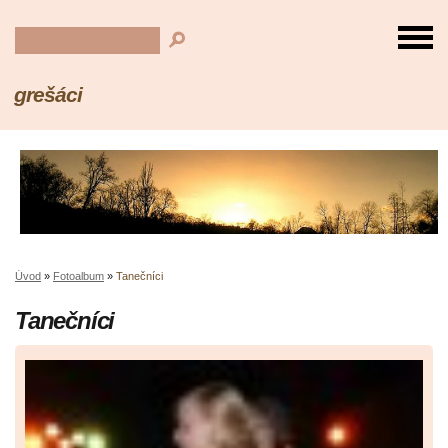
grešáci
Úvod
»
Fotoalbum
»
Tanečníci
Tanečníci