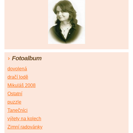
Fotoalbum
dovolená
dračí lodě
Mikuláš 2008
Ostatní
puzzle
Tanečníci
výlety na kolech
Zimní radovánky