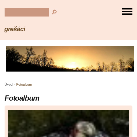
grešáci
Úvod
»
Fotoalbum
Fotoalbum