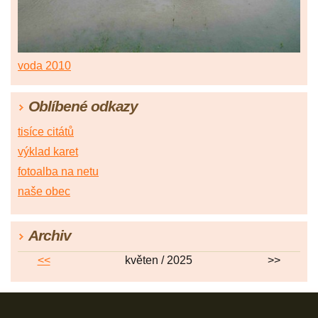
voda 2010
Oblíbené odkazy
tisíce citátů
výklad karet
fotoalba na netu
naše obec
Archiv
<<
květen / 2025
>>