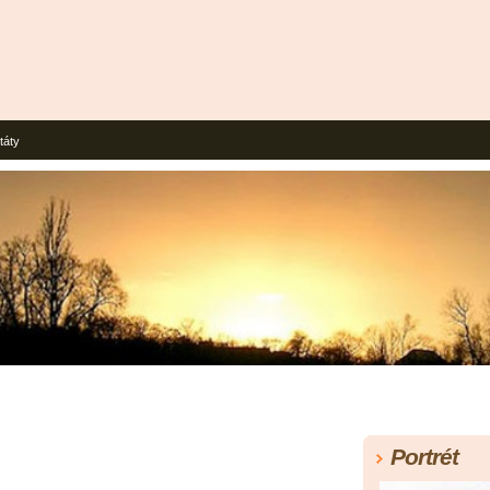
táty
Portrét