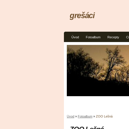
grešáci
Úvod
Fotoalbum
Recepty
Ci
Úvod
»
Fotoalbum
»
ZOO Lešná