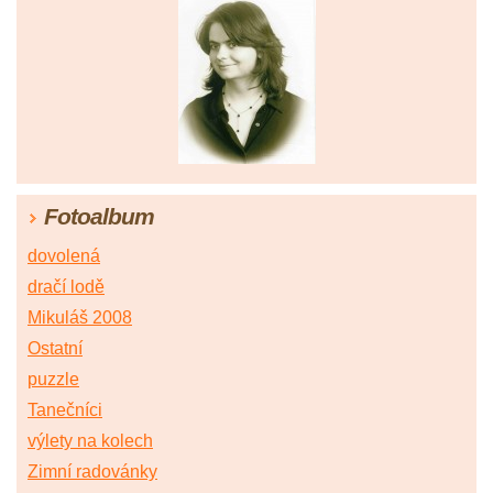
Fotoalbum
dovolená
dračí lodě
Mikuláš 2008
Ostatní
puzzle
Tanečníci
výlety na kolech
Zimní radovánky