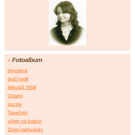
Fotoalbum
dovolená
dračí lodě
Mikuláš 2008
Ostatní
puzzle
Tanečníci
výlety na kolech
Zimní radovánky