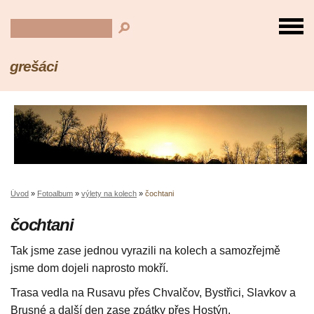
grešáci
Úvod
»
Fotoalbum
»
výlety na kolech
»
čochtani
čochtani
Tak jsme zase jednou vyrazili na kolech a samozřejmě
jsme dom dojeli naprosto mokří.
Trasa vedla na Rusavu přes Chvalčov, Bystřici, Slavkov a
Brusné a další den zase zpátky přes Hostýn.