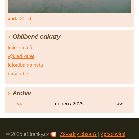
voda 2010
Oblíbené odkazy
tisíce citátů
výklad karet
fotoalba na netu
naše obec
Archiv
<<
duben / 2025
>>
© 2025 eStránky.cz
|
Závadný obsah?
|
Zpracování