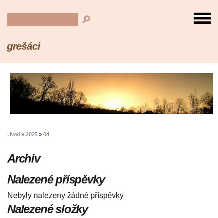
grešáci
Úvod
»
2025
»
04
Archiv
Nalezené příspěvky
Nebyly nalezeny žádné příspěvky
Nalezené složky