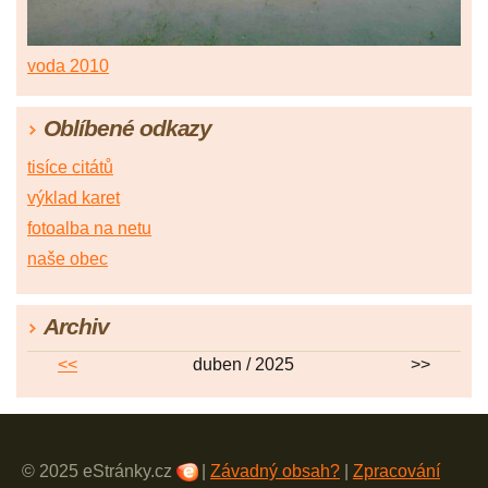
voda 2010
Oblíbené odkazy
tisíce citátů
výklad karet
fotoalba na netu
naše obec
Archiv
<<
duben / 2025
>>
© 2025 eStránky.cz
|
Závadný obsah?
|
Zpracování