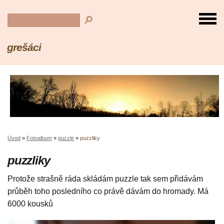
grešáci
Úvod
»
Fotoalbum
»
puzzle
»
puzzliky
puzzliky
Protože strašně ráda skládám puzzle tak sem přidávám
průběh toho posledního co právě dávám do hromady. Má
6000 kousků