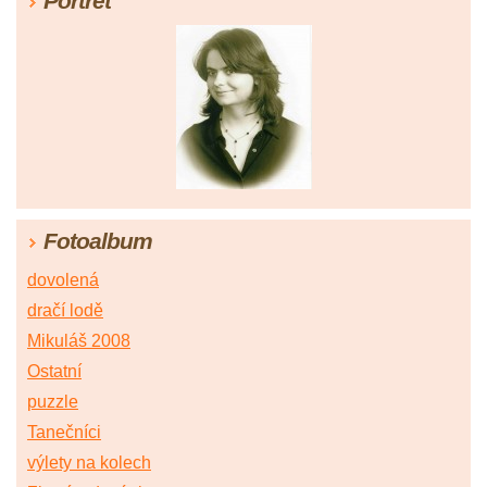
Portrét
Fotoalbum
dovolená
dračí lodě
Mikuláš 2008
Ostatní
puzzle
Tanečníci
výlety na kolech