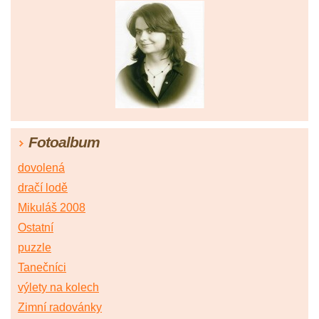
Fotoalbum
dovolená
dračí lodě
Mikuláš 2008
Ostatní
puzzle
Tanečníci
výlety na kolech
Zimní radovánky