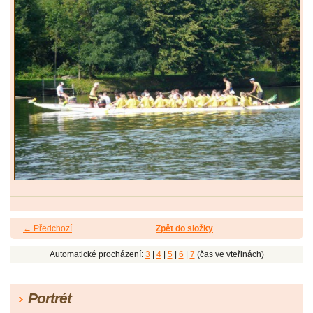
← Předchozí
Zpět do složky
Automatické procházení:
3
|
4
|
5
|
6
|
7
(čas ve vteřinách)
Portrét