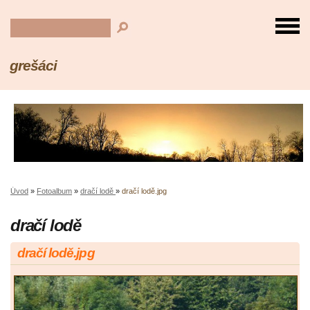
grešáci
Úvod
»
Fotoalbum
»
dračí lodě
»
dračí lodě.jpg
dračí lodě
dračí lodě.jpg