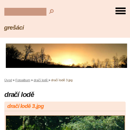
grešáci
Úvod
»
Fotoalbum
»
dračí lodě
»
dračí lodě 3.jpg
dračí lodě
dračí lodě 3.jpg