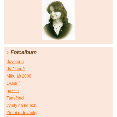
Fotoalbum
dovolená
dračí lodě
Mikuláš 2008
Ostatní
puzzle
Tanečníci
výlety na kolech
Zimní radovánky