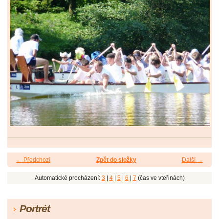
← Předchozí
Zpět do složky
Další →
Automatické procházení:
3
|
4
|
5
|
6
|
7
(čas ve vteřinách)
Portrét